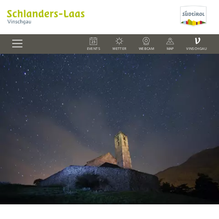
V
EVENTS
WETTER
WEBCAM
MAP
VINSCHGAU