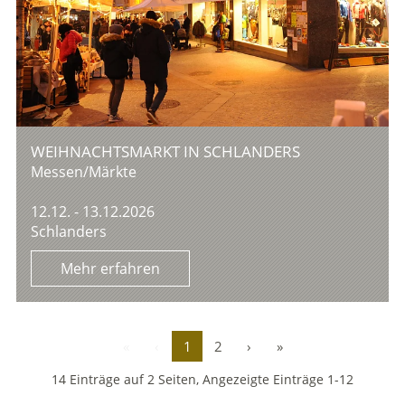
WEIHNACHTSMARKT IN SCHLANDERS
Messen/Märkte
12.12. - 13.12.2026
Schlanders
Mehr erfahren
«
‹
1
2
›
»
14 Einträge auf 2 Seiten, Angezeigte Einträge 1-12