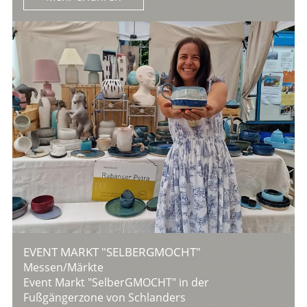
EVENT MARKT "SELBERGMOCHT"
Messen/Märkte
Event Markt "SelberGMOCHT" in der
Fußgängerzone von Schlanders