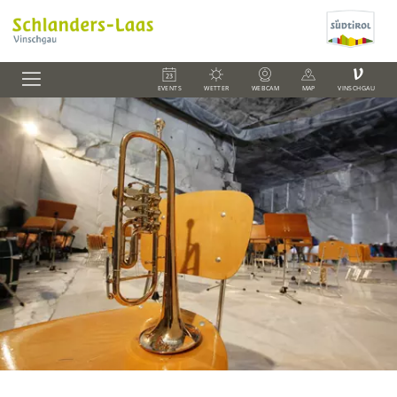
V
EVENTS
WETTER
WEBCAM
MAP
VINSCHGAU