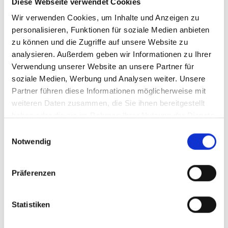
Diese Webseite verwendet Cookies
Wir verwenden Cookies, um Inhalte und Anzeigen zu
personalisieren, Funktionen für soziale Medien anbieten
zu können und die Zugriffe auf unsere Website zu
analysieren. Außerdem geben wir Informationen zu Ihrer
Verwendung unserer Website an unsere Partner für
soziale Medien, Werbung und Analysen weiter. Unsere
10. BRAUCHTUMS- UND GENUSSFEST IN PRAD
Partner führen diese Informationen möglicherweise mit
Handwerk/Brauchtum
weiteren Daten zusammen, die Sie ihnen bereitgestellt
Brauchtums- und Genussfest; Altes Handwerk
haben oder die sie im Rahmen Ihrer Nutzung der Dienste
und Traditionen hautnah erleben, Einblicke in das
gesammelt haben.
Einwilligungsauswahl
Prader und Vinschger Brauchtum, Musik, Auftritte
Notwendig
und Markt
04.10.2026
Präferenzen
Prad am Stilfserjoch
Mehr erfahren
Statistiken