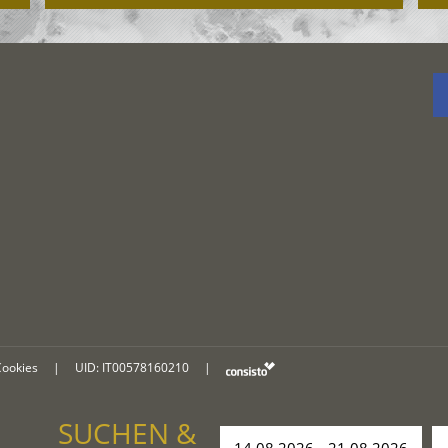
Cookies
|
UID: IT00578160210
|
SUCHEN &