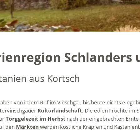
rienregion Schlanders 
stanien aus Kortsch
aben von ihrem Ru
f im Vinschgau bis heute nichts einge
ntervinschgauer
Kulturlandschaft
. Die edlen Früchte im S
ur
Törggelezeit im Herbst
nach der eingebrachten Ernte
auf den
Märkten
werden köstliche Krapfen und Kastanien