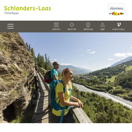
V
EVENTS
WETTER
WEBCAM
MAP
VINSCHGAU