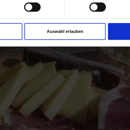
m Vinschgau in Südtiro
Auswahl erlauben
itäten im Vinschgau in Südtirol, dem Tal der Feinschmecker