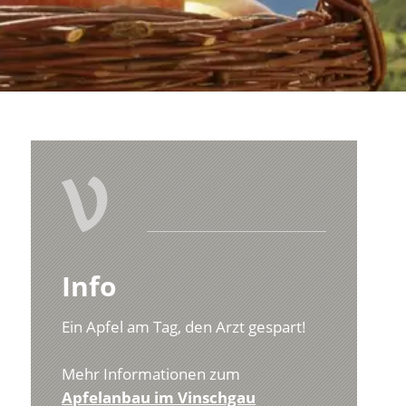
V
Info
Ein Apfel am Tag, den Arzt gespart!
Mehr Informationen zum
Apfelanbau im Vinschgau