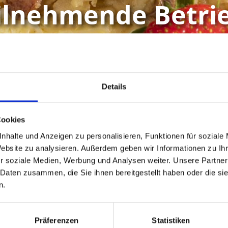
ilnehmende Betri
s und Innovatives rund um den knackigen Vinschger Apfel e
Schlanderser Apfel-Spezialitätenwochen.
Details
Mehr erfahren
Cookies
nhalte und Anzeigen zu personalisieren, Funktionen für soziale
Website zu analysieren. Außerdem geben wir Informationen zu I
r soziale Medien, Werbung und Analysen weiter. Unsere Partner
 Daten zusammen, die Sie ihnen bereitgestellt haben oder die s
n.
Präferenzen
Statistiken