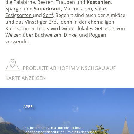
die Palabirne, Beeren, Trauben und
Kastanien
,
Spargel und
Sauerkraut
, Marmeladen, Säfte,
Essigsorten
und
Senf
. Begehrt sind auch der Almkäse
und das Vinschger Brot, denn in der ehemaligen
Kornkammer Tirols wird wieder lokales Getreide, von
Weizen über Buchweizen, Dinkel und Roggen
verwendet.
PRODUKTE AB HOF IM VINSCHGAU AUF
KARTE ANZEIGEN
APFEL
Das besondere Klima und die optimale
Bodenbeschaffenheit rund um die Ferienregion