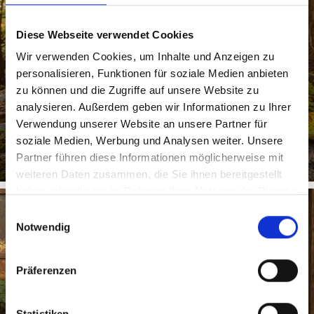
KASTANIEN
Diese Webseite verwendet Cookies
Wir verwenden Cookies, um Inhalte und Anzeigen zu
personalisieren, Funktionen für soziale Medien anbieten
Die Verarbeitung, der Genuss und vor allem der Anbau
zu können und die Zugriffe auf unsere Website zu
der „Keschtn“, wie die Kastanien in Südtirol genannt
werden, haben ...
analysieren. Außerdem geben wir Informationen zu Ihrer
Verwendung unserer Website an unsere Partner für
Mehr erfahren
soziale Medien, Werbung und Analysen weiter. Unsere
Partner führen diese Informationen möglicherweise mit
weiteren Daten zusammen, die Sie ihnen bereitgestellt
haben oder die sie im Rahmen Ihrer Nutzung der Dienste
gesammelt haben.
Einwilligungsauswahl
Notwendig
HOFLÄDEN
Präferenzen
Statistiken