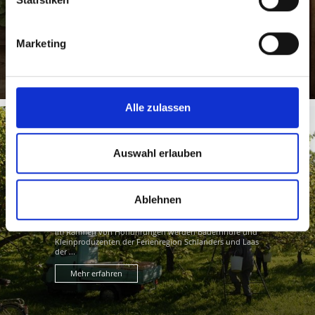
In den Hofläden der Ferienregion Schlanders und Laas
werden ausschließlich natürliche, lokale und regionale
...
Mehr erfahren
Marketing
Alle zulassen
Auswahl erlauben
HOFFÜHRUNGEN & VERKOSTUNGEN
Ablehnen
Im Rahmen von Hofführungen werden Bauernhöfe und
Kleinproduzenten der Ferienregion Schlanders und Laas
der ...
Mehr erfahren