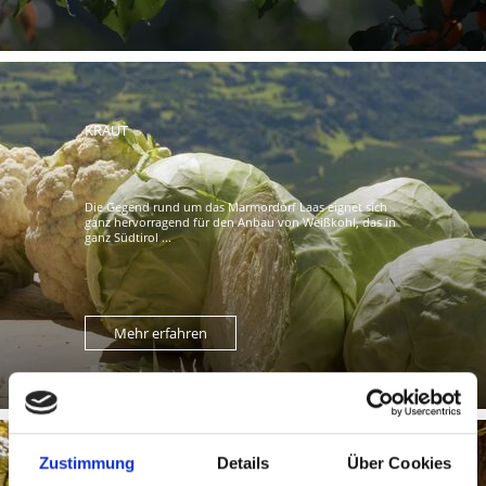
KRAUT
Die Gegend rund um das Marmordorf Laas eignet sich
ganz hervorragend für den Anbau von Weißkohl, das in
ganz Südtirol ...
Mehr erfahren
Zustimmung
Details
Über Cookies