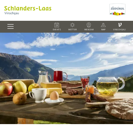
V
EVENTS
WETTER
WEBCAM
MAP
VINSCHGAU