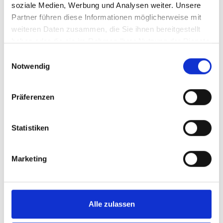
soziale Medien, Werbung und Analysen weiter. Unsere
Partner führen diese Informationen möglicherweise mit
weiteren Daten zusammen, die Sie ihnen bereitgestellt
haben oder die sie im Rahmen Ihrer Nutzung der Dienste
KLETTERGARTEN ALLITZ
gesammelt haben.
Einwilligungsauswahl
Der Klettergarten am Laaser Sonnenberg - 23
Notwendig
Routen - Meereshöhe: 1080 m - Gehzeit: ca. 4
min. - Fels: Gneis - ...
Präferenzen
Mehr erfahren
Statistiken
Marketing
Alle zulassen