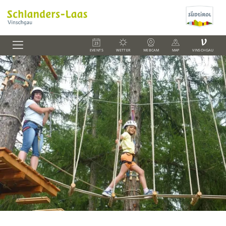
V
EVENTS
WETTER
WEBCAM
MAP
VINSCHGAU