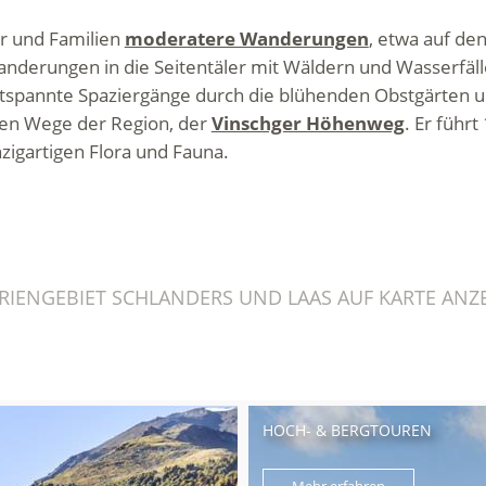
r und Familien
moderatere Wanderungen
, etwa auf de
anderungen in die Seitentäler mit Wäldern und Wasserfäl
tspannte Spaziergänge durch die blühenden Obstgärten 
sten Wege der Region, der
Vinschger Höhenweg
. Er führ
zigartigen Flora und Fauna.
IENGEBIET SCHLANDERS UND LAAS AUF KARTE ANZ
HOCH- & BERGTOUREN