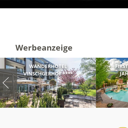
Werbeanzeige
WANDERHOTEL
FIRS
VINSCHGERHOF ****
JAH