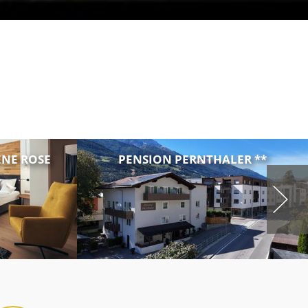
NE ROSE
PENSION PERNTHALER **