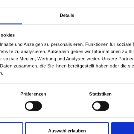
Details
Cookies
nhalte und Anzeigen zu personalisieren, Funktionen für soziale
Website zu analysieren. Außerdem geben wir Informationen zu I
r soziale Medien, Werbung und Analysen weiter. Unsere Partner
 Daten zusammen, die Sie ihnen bereitgestellt haben oder die s
n.
hgau in Südtirol – Abe
Präferenzen
Statistiken
lpinen Bergtouren: Das weitläufige Netz an Wanderwege
Ferienregion selbst.
Auswahl erlauben