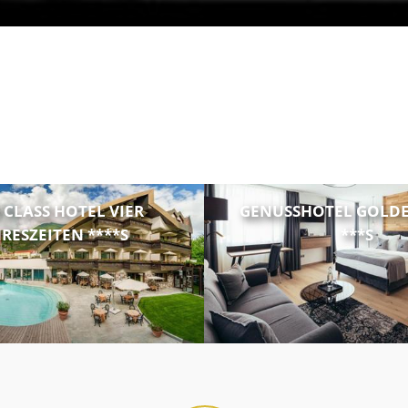
T CLASS HOTEL VIER
GENUSSHOTEL GOLDE
RESZEITEN ****S
***S