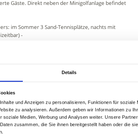
terte Gäste. Direkt neben der Minigolfanlage befindet
ders: im Sommer 3 Sand-Tennisplätze, nachts mit
zeitbar) -
nnisballon (Information und Buchung beim
Amateur-
88 72).
er hinaus
Tenniskurse und Tennistraining
für
Details
Cookies
nhalte und Anzeigen zu personalisieren, Funktionen für soziale
te Links
Website zu analysieren. Außerdem geben wir Informationen zu I
r soziale Medien, Werbung und Analysen weiter. Unsere Partner
 Daten zusammen, die Sie ihnen bereitgestellt haben oder die s
n.