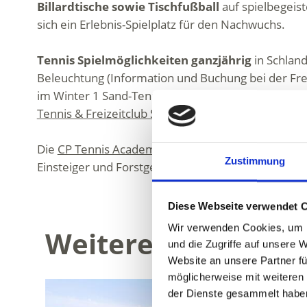
Billardtische sowie Tischfußball
auf spielbegeis
sich ein Erlebnis-Spielplatz für den Nachwuchs.
Tennis Spielmöglichkeiten ganzjährig
in Schlan
Beleuchtung (Information und Buchung bei der Frei
im Winter 1 Sand-Tennisplatz im beleuchteten Te
Tennis & Freizeitclub Schlanders
Tel. +39 340 4 20 
Die
CP Tennis Academy
in Schlanders bietet darüb
Zustimmung
Einsteiger und Forstgeschrittene an.
Diese Webseite verwendet 
Wir verwenden Cookies, um I
Weitere interessan
und die Zugriffe auf unsere 
Website an unsere Partner fü
möglicherweise mit weiteren
der Dienste gesammelt habe