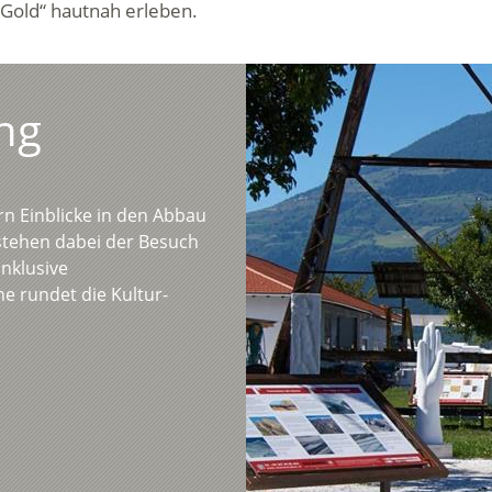
old“ hautnah erleben.
ng
n Einblicke in den Abbau
stehen dabei der Besuch
nklusive
he rundet die Kultur-