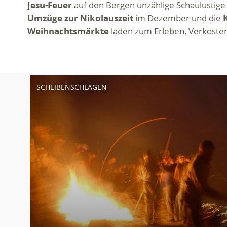
Jesu-Feuer
auf den Bergen unzählige Schaulustige 
Umzüge zur Nikolauszeit
im Dezember und die
Weihnachtsmärkte
laden zum Erleben, Verkoste
SCHEIBENSCHLAGEN