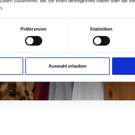
 Daten zusammen, die Sie ihnen bereitgestellt haben oder die s
n.
olaus und "Kram
Präferenzen
Statistiken
r Ferienregion Schlanders und Laas wird die Tradition de
seiner ursprünglichen Form bewahrt. Alljährlich am 5. Dez
Krampusumzug in Schlanders und Laas statt.
Auswahl erlauben
Mehr erfahren