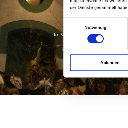
möglicherweise mit weiteren
der Dienste gesammelt habe
Nik
Einwilligungsauswahl
Notwendig
Im Vinschgau und vor allem in de
der Unterwelt – bis heute in 
Ablehnen