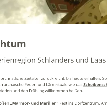
chtum
erienregion Schlanders und Laas
orchristliche Zeitalter zurückreicht, bis heute erhalten. S
h archaische Feuer- und Lärmrituale wie das
Scheibensc
chieden und den Frühling willkommen heißen.
roßen
„Marmor- und Marillen“
Fest ins Dorfzentrum. Am 