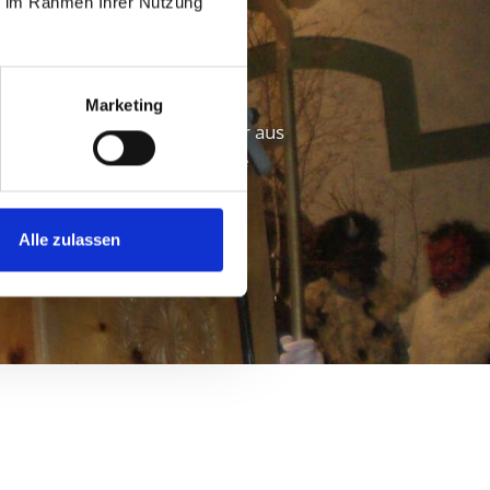
ie im Rahmen Ihrer Nutzung
pus"
Marketing
r Krampus – der wilden Männer aus
ember findet der traditionelle
Alle zulassen