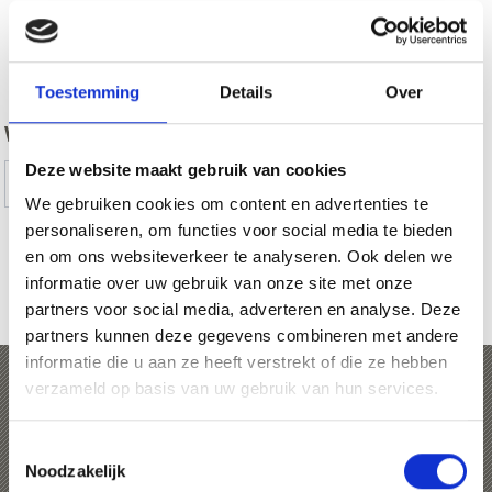
zurück
Toestemming
Details
Over
WAS DE INHOUD NUTTIG VOOR U?
Deze website maakt gebruik van cookies
Ja
No
We gebruiken cookies om content en advertenties te
personaliseren, om functies voor social media te bieden
en om ons websiteverkeer te analyseren. Ook delen we
MEER KERKEN & KLOOSTERS IN VINSCHGAU
informatie over uw gebruik van onze site met onze
partners voor social media, adverteren en analyse. Deze
TONEN OP KAART (DUITS)
partners kunnen deze gegevens combineren met andere
informatie die u aan ze heeft verstrekt of die ze hebben
verzameld op basis van uw gebruik van hun services.
Processies, kerkelijke
Toestemmingsselectie
feesten en kermissen
Noodzakelijk