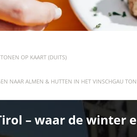
TONEN OP KAART (DUITS)
N NAAR ALMEN & HUTTEN IN HET VINSCHGAU TONE
Tirol – waar de winter 