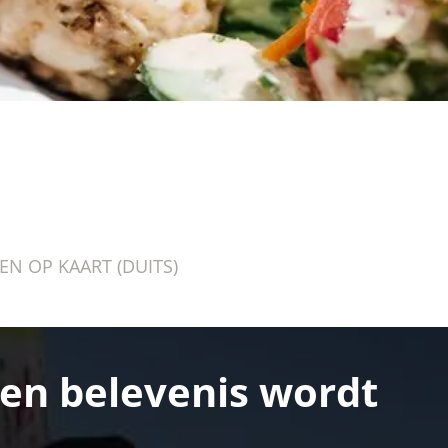
N OP KAART (DUITS)
een belevenis wordt