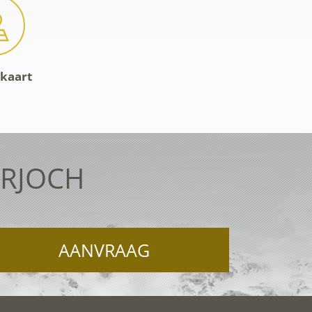
-kaart
ERJOCH
AANVRAAG