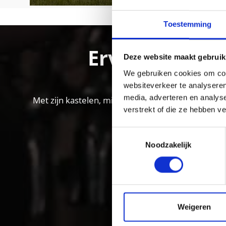
Toestemming
Ervaar de cul
Deze website maakt gebruik
We gebruiken cookies om cont
websiteverkeer te analyseren
media, adverteren en analys
Met zijn kastelen, middeleeuwse klooster- en sta
verstrekt of die ze hebben v
Toestemmingsselectie
Noodzakelijk
Weigeren