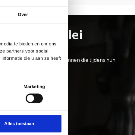
Over
nschgau vallei
 media te bieden en om ons
ze partners voor social
nformatie die u aan ze heeft
llei vakantiegebied voor gezinnen die tijdens hun
Marketing
Alles toestaan