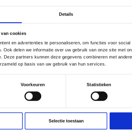
Details
tuur en gebruiken in Vi
 van cookies
ent en advertenties te personaliseren, om functies voor social
. Ook delen we informatie over uw gebruik van onze site met on
e. Deze partners kunnen deze gegevens combineren met andere i
dsmuren en levendige tradities is het zonnige Vinschgau va
erzameld op basis van uw gebruik van hun services.
vakantie plezier en cultuur zoeken.
Voorkeuren
Statistieken
Selectie toestaan