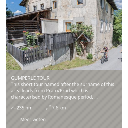
GUMPERLE TOUR
This short tour named after the surname of this
area leads from Prato/Prad which is
characterised by Romanesque period, ...
235 hm
7,6 km
Meer weten