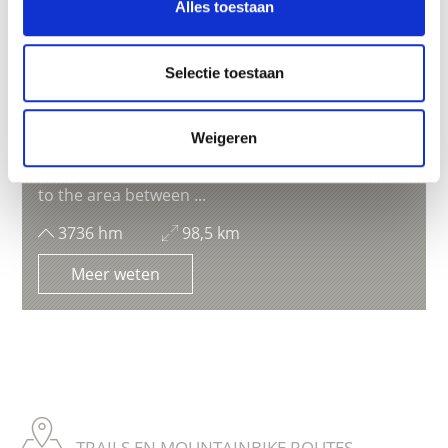
Alles toestaan
Selectie toestaan
ALTA REZIA TOUR
Weigeren
Very challenging top class high-mountain tour
with shuttle to the Stelvio Pass. Alta Rezia refers
to the area between ...
3736 hm
98,5 km
Meer weten
TRAILS EN MOUNTAINBIKE ROUTES