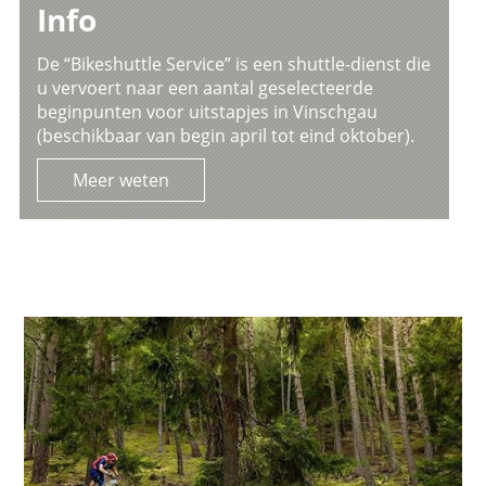
Info
De “Bikeshuttle Service” is een shuttle-dienst die
u vervoert naar een aantal geselecteerde
beginpunten voor uitstapjes in Vinschgau
(beschikbaar van begin april tot eind oktober).
Meer weten