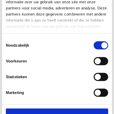
informatie over uw gebruik van onze site met onze
GUNGADRIA TOUR
partners voor social media, adverteren en analyse. Deze
Scenic MTB loop to the Upper Castle ruins of
partners kunnen deze gegevens combineren met andere
Tschengels, passing mountain farms and
informatie die u aan ze heeft verstrekt of die ze hebben
offering spectacular views across ...
verzameld op basis van uw gebruik van hun services.
573 hm
16,6 km
Toestemmingsselectie
Meer weten
Noodzakelijk
Voorkeuren
Statistieken
Marketing