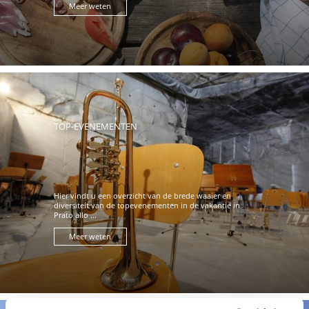
Meer weten
TOP-EVENEMENTEN
Hier vindt u een overzicht van de brede waaier en
diversiteit van de topevenementen in de vakantie in
Prato allo ...
Meer weten