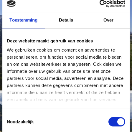
Toestemming
Details
Over
WEER
Deze website maakt gebruik van cookies
We gebruiken cookies om content en advertenties te
Het wee in Prato allo Stelvio in Val Venosta
personaliseren, om functies voor social media te bieden
en om ons websiteverkeer te analyseren. Ook delen we
Meer weten
informatie over uw gebruik van onze site met onze
partners voor social media, adverteren en analyse. Deze
partners kunnen deze gegevens combineren met andere
informatie die u aan ze heeft verstrekt of die ze hebben
verzameld op basis van uw gebruik van hun services.
Toestemmingsselectie
WEBCAM
Noodzakelijk