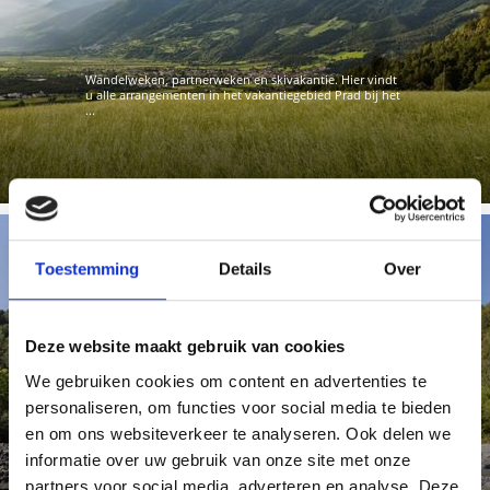
Wandelweken, partnerweken en skivakantie. Hier vindt
u alle arrangementen in het vakantiegebied Prad bij het
...
Toestemming
Details
Over
ACTIEVE AANBIEDINGEN PAKKETTEN
Deze website maakt gebruik van cookies
We gebruiken cookies om content en advertenties te
personaliseren, om functies voor social media te bieden
en om ons websiteverkeer te analyseren. Ook delen we
Op deze pagina vindt u speciale vakantiepaketten en
informatie over uw gebruik van onze site met onze
aanbiedingen voor uw actieve vakantie in Zuid-Tirol.
partners voor social media, adverteren en analyse. Deze