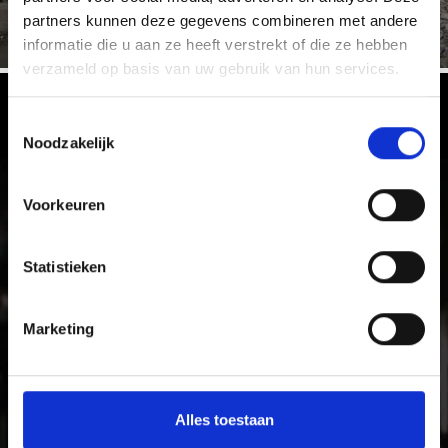
partners kunnen deze gegevens combineren met andere
informatie die u aan ze heeft verstrekt of die ze hebben
verzameld op basis van uw gebruik van hun services.
Ervaar de cultuur en gebruiken in
Toestemmingsselectie
Noodzakelijk
Vinschgau vallei
Met zijn kastelen, middeleeuwse klooster- en
Voorkeuren
stadsmuren en levendige tradities is het zonnige
Vinschgau vallei vakantiegebied voor gezinnen die
tijdens hun vakantie plezier en cultuur zoeken.
Statistieken
Marketing
Alles toestaan