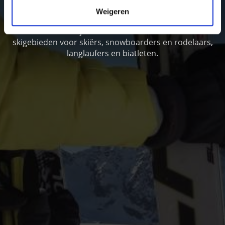
In het Vinschgau genieten vakantiegangers van puur
Weigeren
winterplezier. Van eenzame winterwandelingen en
skitoeren tot vijf afwisselende en ultramoderne
skigebieden voor skiërs, snowboarders en rodelaars,
langlaufers en biatleten.