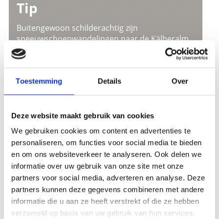
Tip
Buitengewoon schilderachtig zijn
sneeuwschoenwandelingen naar de Kälberalm,
naar de Obere Silfseralm of naar de Furkelhütte.
Ook zeer de moeite van een winterwandeling
waard zijn de dorpen Sulden en Trafoi.
Toestemming
Details
Over
Deze website maakt gebruik van cookies
We gebruiken cookies om content en advertenties te
personaliseren, om functies voor social media te bieden
U vindt onze tips op de kaart:
en om ons websiteverkeer te analyseren. Ook delen we
informatie over uw gebruik van onze site met onze
partners voor social media, adverteren en analyse. Deze
partners kunnen deze gegevens combineren met andere
WINTER- & SNEEUWSCHOENWANDELINGEN
informatie die u aan ze heeft verstrekt of die ze hebben
IN VINSCHGAU TONEN OP KAART (DUITS)
verzameld op basis van uw gebruik van hun services.