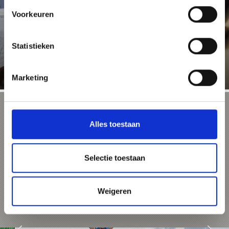
Voorkeuren
Het sneeuwzekere zomergletsjerskigebied in het
Nationale Park Stilfserjoch is zes maanden per jaar
geopend en is vooral ...
Statistieken
Meer weten
Marketing
Stelvio Trail Run
Alles toestaan
De Stelvio Trail Run met start in Prad am
Stilfserjoch is het ultieme hardloopavontuur
langs de Stilfserjoch Panorama Pass Road tot
aan de Stilfserjoch, de op één na hoogste
Selectie toestaan
bergpas van Europa.
Meer weten
Weigeren