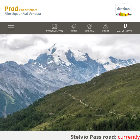
V
EVENEMENTEN
WEER
WEBCAM
KAART
VAL VENOSTA
Stelvio Pass road:
currently c