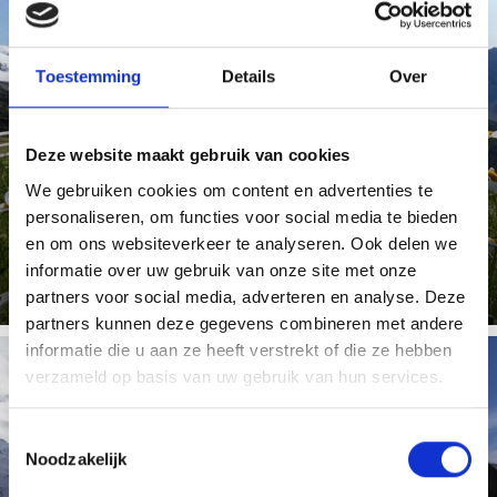
NATIONALE PARK STILFSERJOCH
Toestemming
Details
Over
Deze website maakt gebruik van cookies
De Stelvio National Park is het op één na grootste
natuurreservaten in het Alpengebied. Gletsjers en
We gebruiken cookies om content en advertenties te
rotsachtige ...
personaliseren, om functies voor social media te bieden
Meer weten
en om ons websiteverkeer te analyseren. Ook delen we
informatie over uw gebruik van onze site met onze
partners voor social media, adverteren en analyse. Deze
partners kunnen deze gegevens combineren met andere
informatie die u aan ze heeft verstrekt of die ze hebben
verzameld op basis van uw gebruik van hun services.
GLETSJERSKIGEBIED
Toestemmingsselectie
Noodzakelijk