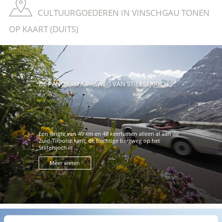
CULTUURGOEDEREN IN VINSCHGAU TONEN
OP KAART (DUITS)
DE PANORAMA-PASWEG VAN STILFSERJOCH
Een lengte van 49 km en 48 keerlussen alleen al aan de
Zuid-Tiroolse kant: de bochtige bergweg op het
Stilfersjoch is ...
Meer weten