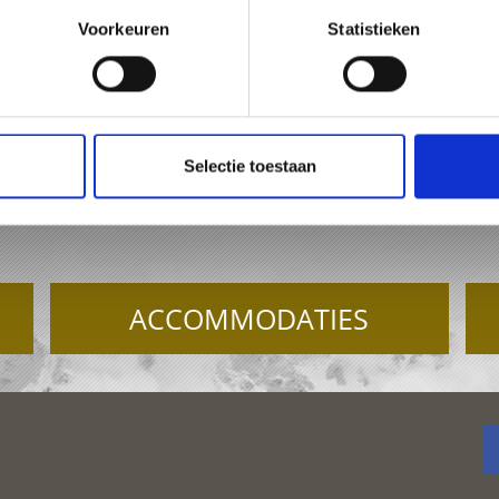
Voorkeuren
Statistieken
473 61 60 34
office@prad.info
Online
Selectie toestaan
TIE IN PRAD AM STILFS
ACCOMMODATIES