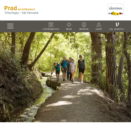
V
EVENEMENTEN
WEER
WEBCAM
KAART
VAL VENOSTA