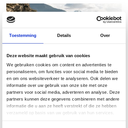
Toestemming
Details
Over
Deze website maakt gebruik van cookies
We gebruiken cookies om content en advertenties te
personaliseren, om functies voor social media te bieden
en om ons websiteverkeer te analyseren. Ook delen we
informatie over uw gebruik van onze site met onze
partners voor social media, adverteren en analyse. Deze
IRRIGATION CHANNEL PATH "FRAUWAAL"
partners kunnen deze gegevens combineren met andere
path no. 9, 1
informatie die u aan ze heeft verstrekt of die ze hebben
verzameld op basis van uw gebruik van hun services.
2:30 h
234 hm
9,3 km
Meer weten