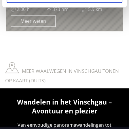
2:00 h
373 hm
5,9 km
Meer weten
MEER WAALWEGEN IN VINSCHGAU TONEN
OP KAART (DUITS)
Wandelen in het Vinschgau –
Avontuur en plezier
Van eenvoudige panoramawandelingen tot