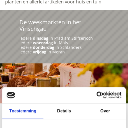
planten en allerlei artikelen voor huis en tuin.
De weekmarkten in het
Vinschgau
Iedere
dinsdag
in Prad am Stilfserjoch
Iedere
woensdag
in Mals
Iedere
donderdag
in Schlanders
Iedere
vrijdag
in Meran
Toestemming
Details
Over
Meer interessante links