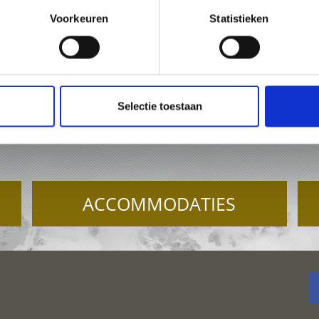
Voorkeuren
Statistieken
473 61 60 34
office@prad.info
Online
Selectie toestaan
TIE IN PRAD AM STILFS
ACCOMMODATIES