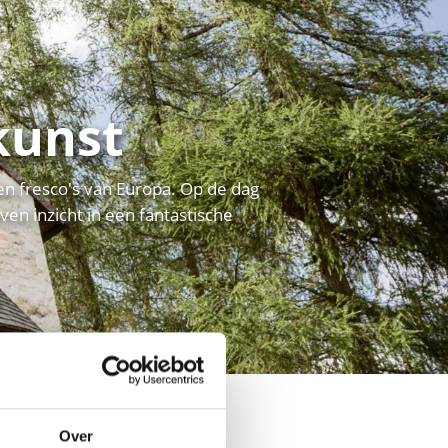
kunst
en fresco's van Europa. Op de dag
n inzicht in een fantastische
Over