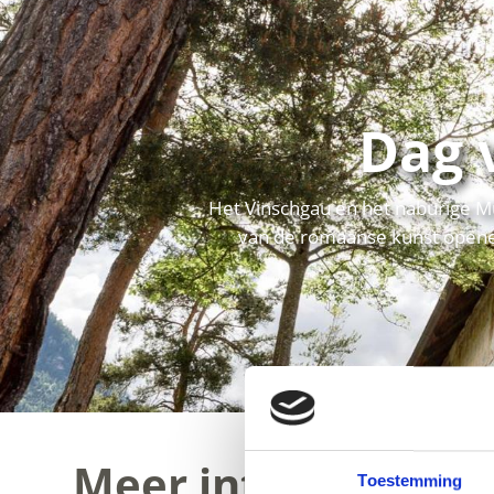
Dag 
Het Vinschgau en het naburige Mü
van de romaanse kunst openen
Meer interessante 
Toestemming