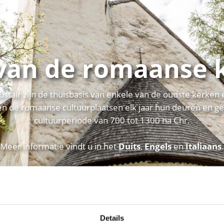
van de romaanse 
stair zijn de thuisbasis van enkele van de oudste kerken 
 de romaanse cultuurplaatsen elk jaar hun deuren en geve
cultuurperiode van 700 tot 1300 na Chr.
Meer informatie vindt u in het
Duits
,
Engels
en
Italiaans
.
links
Details