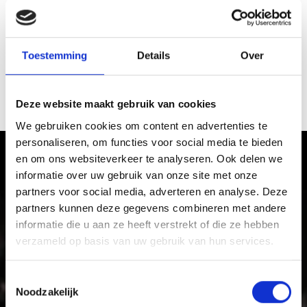
totempalen. Langs de kant van de weg bevinden zich
opvallende constructies van steen, hout,
metaaldraad en dierlijke resten. Dit is het
openlucht-
museum en -atelier van Lorenz Kuntner.
Hij
Toestemming
Details
Over
beschildert stenen en bouwt ontregelende objecten
uit allerlei materiaal dat hij vindt, zoals stukken hout,
botten, geweien, veren en poten van vogels en
Deze website maakt gebruik van cookies
andere dieren.
We gebruiken cookies om content en advertenties te
personaliseren, om functies voor social media te bieden
en om ons websiteverkeer te analyseren. Ook delen we
Ervaar de cultuur en gebruiken in
informatie over uw gebruik van onze site met onze
Vinschgau vallei
partners voor social media, adverteren en analyse. Deze
partners kunnen deze gegevens combineren met andere
Met zijn kastelen, middeleeuwse klooster- en
informatie die u aan ze heeft verstrekt of die ze hebben
stadsmuren en levendige tradities is het zonnige
verzameld op basis van uw gebruik van hun services.
Vinschgau vallei vakantiegebied voor gezinnen die
tijdens hun vakantie plezier en cultuur zoeken.
Toestemmingsselectie
Noodzakelijk