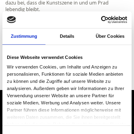
dazu bei, dass die Kunstszene in und um Prad
lebendig bleibt.
Lorenz Kuntner, der „Indianer“ aus Prad
Am Ortsausgang von Prad in Richtung Stilfserjoch
grüßen den Besucher bunte Totempfähle. Bunte
Zustimmung
Details
Über Cookies
Gebilde aus Steinen, Holz, Draht und tierischen
Überresten gleich neben der Straße. Es ist das
Freilichtmuseum und
Open-Air-Atelier von Lorenz
Diese Webseite verwendet Cookies
Kuntner.
Er bemalt Steine, baut verstörende Objekte
Wir verwenden Cookies, um Inhalte und Anzeigen zu
aus Fundstücken, darunter Holzstücke, Knochen,
personalisieren, Funktionen für soziale Medien anbieten
Geweihe, Federn, ganze Vogelfüße und Läufe von
Wildtieren.
zu können und die Zugriffe auf unsere Website zu
analysieren. Außerdem geben wir Informationen zu Ihrer
Verwendung unserer Website an unsere Partner für
Kultur und Brauchtum im Vinschgau
soziale Medien, Werbung und Analysen weiter. Unsere
Partner führen diese Informationen möglicherweise mit
erleben
weiteren Daten zusammen, die Sie ihnen bereitgestellt
haben oder die sie im Rahmen Ihrer Nutzung der Dienste
Auf historischen Spuren im Vinschgau. Ab nach
gesammelt haben.
Einwilligungsauswahl