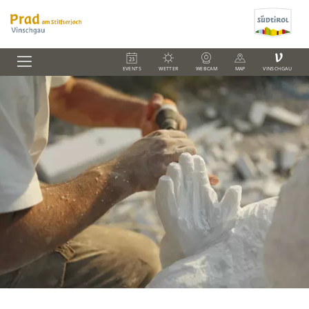
V
EVENTS
WETTER
WEBCAM
MAP
VINSCHGAU