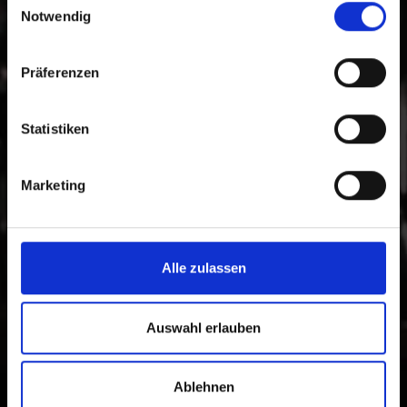
Südtirol um persönlich zahlreiche Kulturstätten und
Notwendig
die Vinschger Lebensart zu entdecken und nicht nur
davon zu träumen.
Präferenzen
Statistiken
Marketing
Alle zulassen
Auswahl erlauben
Ablehnen