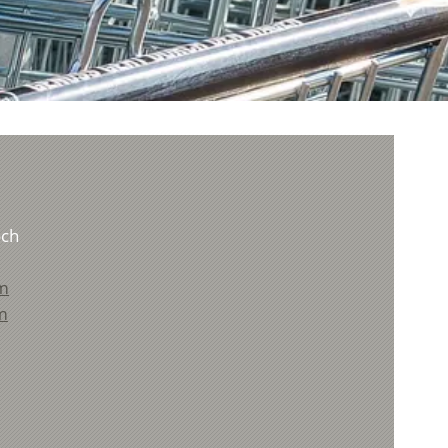
och
m
m