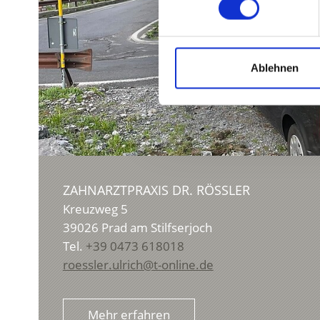
Ablehnen
ZAHNARZTPRAXIS DR. RÖSSLER
Kreuzweg 5
39026
Prad am Stilfserjoch
Tel.
+39 0473 618018
roessler.ulrich@t-online.de
Mehr erfahren