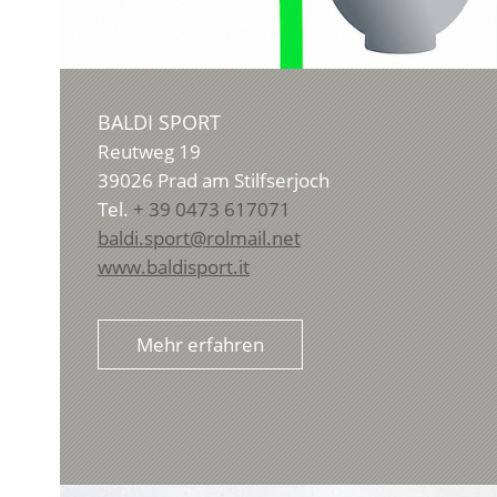
BALDI SPORT
Reutweg 19
39026
Prad am Stilfserjoch
Tel.
+ 39 0473 617071
baldi.sport@rolmail.net
www.baldisport.it
Mehr erfahren