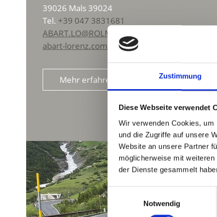
39026
Mals 39024
Tel.
+39 047 3831681
ABART.LO@ROLMAIL.NET
abart-lorenz.com
Zustimmung
Mehr erfahren
Diese Webseite verwendet 
Wir verwenden Cookies, um I
und die Zugriffe auf unsere 
Website an unsere Partner fü
möglicherweise mit weiteren
der Dienste gesammelt habe
Einwilligungsauswahl
Notwendig