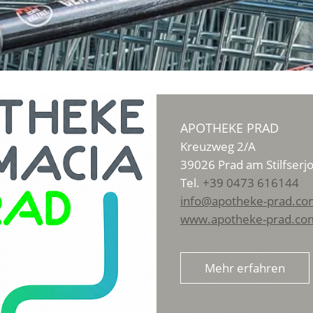
APOTHEKE PRAD
Kreuzweg 2/A
39026
Prad am Stilfserj
Tel.
+39 0473 616144
info@apotheke-prad.co
www.apotheke-prad.co
Mehr erfahren