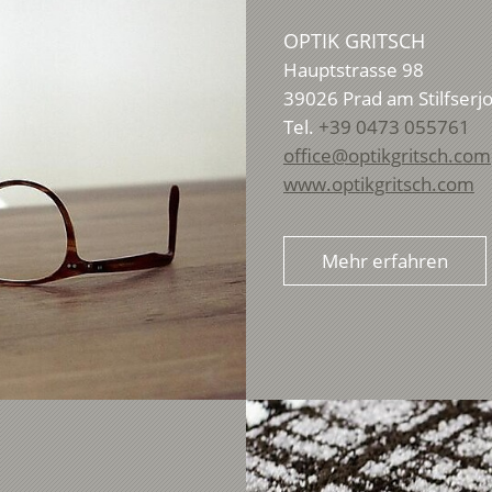
OPTIK GRITSCH
Hauptstrasse 98
39026
Prad am Stilfserj
Tel.
+39 0473 055761
office@optikgritsch.com
www.optikgritsch.com
Mehr erfahren