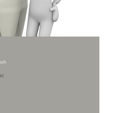
Joch
et