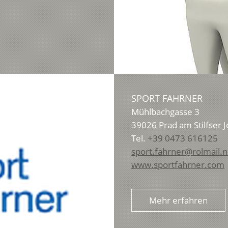
SPORT FAHRNER
Mühlbachgasse 3
39026
Prad am Stilfser 
Tel.
+39 0473 616125
sport.fahrner@rolmail.n
www.sportfahrner.com
Mehr erfahren