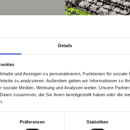
Details
Cookies
nhalte und Anzeigen zu personalisieren, Funktionen für soziale
Website zu analysieren. Außerdem geben wir Informationen zu I
r soziale Medien, Werbung und Analysen weiter. Unsere Partner
 Daten zusammen, die Sie ihnen bereitgestellt haben oder die s
SHUTTLE TAXI BORO
n.
Agums 35
39026
Prad am Stilfserj
Tel.
+39 340 073 4797
Präferenzen
Statistiken
boro066@hotmail.com