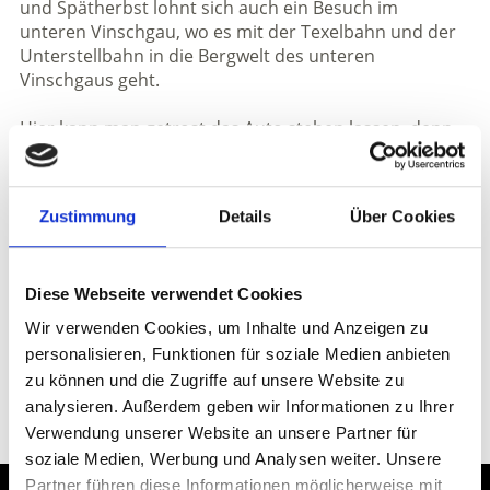
und Spätherbst lohnt sich auch ein Besuch im
unteren Vinschgau, wo es mit der Texelbahn und der
Unterstellbahn in die Bergwelt des unteren
Vinschgaus geht.
Hier kann man getrost das Auto stehen lassen, denn
als Inhaber der Vinschgau Card oder mit einer der
Vorteilskarten
können die öffentlichen
Verkehrsmittel genutzt werden um zu den
Zustimmung
Details
Über Cookies
Startpunkten der Bergtouren zu gelangen.
Diese Webseite verwendet Cookies
Wir verwenden Cookies, um Inhalte und Anzeigen zu
personalisieren, Funktionen für soziale Medien anbieten
zu können und die Zugriffe auf unsere Website zu
SEILBAHNEN & LIFTE IM VINSCHGAU AUF
analysieren. Außerdem geben wir Informationen zu Ihrer
KARTE ANZEIGEN
Verwendung unserer Website an unsere Partner für
soziale Medien, Werbung und Analysen weiter. Unsere
Partner führen diese Informationen möglicherweise mit