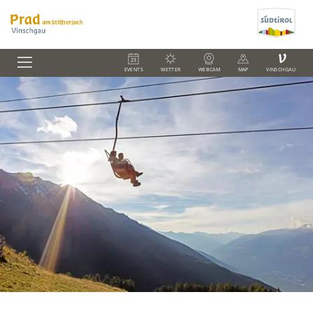
V
EVENTS
WETTER
WEBCAM
MAP
VINSCHGAU