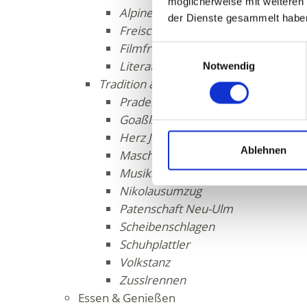
möglicherweise mit weiteren
Alpine Straße der Romanik
der Dienste gesammelt habe
Freischaffende Künstler
Filmfreunde Prad
Einwilligungsauswahl
Literaturwissenschaftler
Notwendig
Tradition & Brauchtum
Prader Bräuche im Jahreskreis
Goaßlschnöller
Herz Jesu Feuer
Ablehnen
Maschgertanz
Musikkapelle
Nikolausumzug
Patenschaft Neu-Ulm
Scheibenschlagen
Schuhplattler
Volkstanz
Zusslrennen
Essen & Genießen