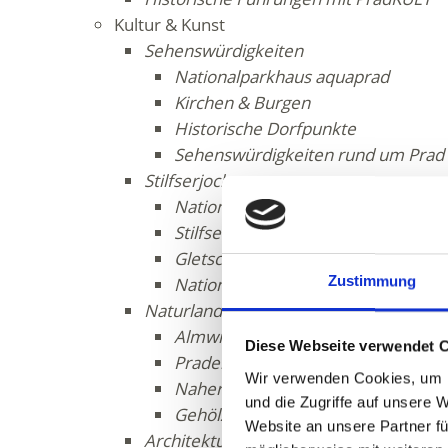
Kultur & Kunst
Sehenswürdigkeiten
Nationalparkhaus aquaprad
Kirchen & Burgen
Historische Dorfpunkte
Sehenswürdigkeiten rund um Prad a
Stilfserjoch
Nationalpark Stilfserjoch
Stilfserjoch Passstraße
Gletscherskigebiet
Zustimmung
Nationalparkhäuser
Naturlandschaft
Almwirtschaft
Diese Webseite verwendet 
Prader Sand
Wir verwenden Cookies, um I
Naherholungszone Kiefernwald "Ku
und die Zugriffe auf unsere 
Gehölzlehrpfad Nittweg
Website an unsere Partner fü
Architektur & Kunst