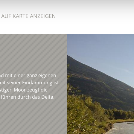
AUF KARTE ANZEIGEN
d mit einer ganz eigenen
eit seiner Eindämmung ist
tigen Moor zeugt die
führen durch das Delta.