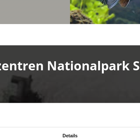
entren Nationalpark St
Details