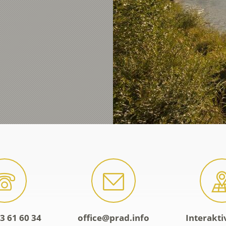
3 61 60 34
office@prad.info
Interakti