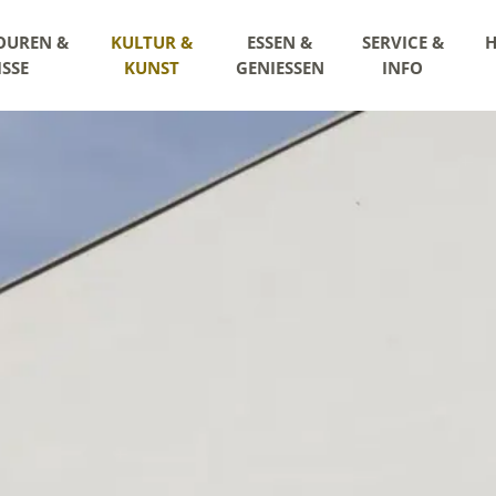
OUREN &
KULTUR &
ESSEN &
SERVICE &
H
ISSE
KUNST
GENIESSEN
INFO