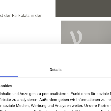
 der Parkplatz in der
V
fs fahren möchte, hat
hrsmittel zu nutzen. Mit
 ca. 20 Minuten von
Almenrundwande
estelle befindet sich
Details
Haupstraße 23
39029 Sulden a
Cookies
info@ortlergebie
nhalte und Anzeigen zu personalisieren, Funktionen für soziale
Website zu analysieren. Außerdem geben wir Informationen zu I
r soziale Medien, Werbung und Analysen weiter. Unsere Partner