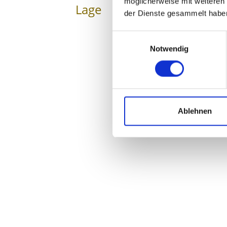
möglicherweise mit weiteren
Lage
Impressionen
der Dienste gesammelt habe
Einwilligungsauswahl
Notwendig
Ablehnen