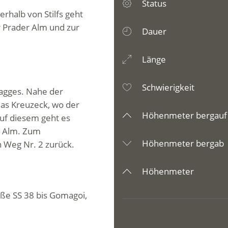
Status
rhalb von Stilfs geht
 Prader Alm und zur
Dauer
Länge
Schwierigkeit
agges. Nahe der
das Kreuzeck, wo der
Höhenmeter bergauf
uf diesem geht es
r Alm. Zum
Höhenmeter bergab
 Weg Nr. 2 zurück.
Höhenmeter
aße SS 38 bis Gomagoi,