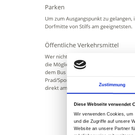
Parken
Um zum Ausgangspunkt zu gelangen, ist
Dorfmitte von Stilfs am geeignetsten.
Öffentliche Verkehrsmittel
Wer nicht mit dem Privatauto nach Stil
die Möglichkeit die öffentlichen Verke
dem Bus der Linie 271, gelangt man in
Prad/Spondinig nach Stilfs. Die Bushalt
Zustimmung
direkt am Dorfanfang von Stilfs.
Diese Webseite verwendet 
Wir verwenden Cookies, um I
und die Zugriffe auf unsere 
Website an unsere Partner fü