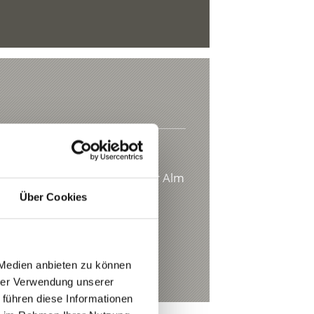
rung zur Prader und Stilfser Alm
Über Cookies
m Ortler
t.it
 Medien anbieten zu können
hrer Verwendung unserer
 führen diese Informationen