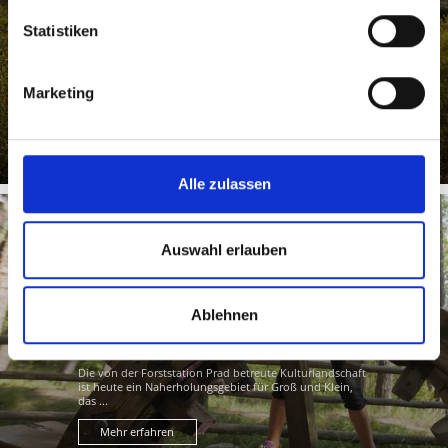
Statistiken
Das Biotop Prader Sand ist ein natürliches
Schwemmland mit einer ganz eigenen Vegetation am
sandigen Flussdelta des ...
Marketing
Mehr erfahren
Alle zulassen
Auswahl erlauben
FORSTGARTEN BEI PRAD
Ablehnen
Die von der Forststation Prad betreute Kulturlandschaft
ist heute ein Naherholungsgebiet für Groß und Klein,
das ...
Mehr erfahren