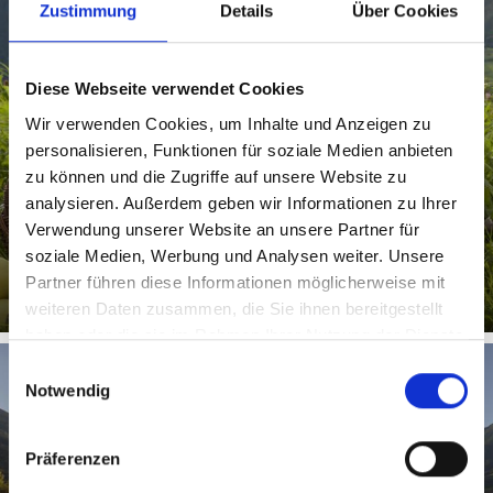
Zustimmung
Details
Über Cookies
OBST- & GEMÜSEGÄRTEN
Diese Webseite verwendet Cookies
Wir verwenden Cookies, um Inhalte und Anzeigen zu
personalisieren, Funktionen für soziale Medien anbieten
zu können und die Zugriffe auf unsere Website zu
analysieren. Außerdem geben wir Informationen zu Ihrer
Obst- & Gemüsegärten prägen das Landschaftsbild im
oberen Vinschgau. Hier gedeihen Salate, Kohl und Korn,
Verwendung unserer Website an unsere Partner für
aber auch ...
soziale Medien, Werbung und Analysen weiter. Unsere
Partner führen diese Informationen möglicherweise mit
weiteren Daten zusammen, die Sie ihnen bereitgestellt
haben oder die sie im Rahmen Ihrer Nutzung der Dienste
gesammelt haben.
Einwilligungsauswahl
Notwendig
PRADER SAND
Präferenzen