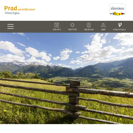
V
EVENTS
WETTER
WEBCAM
MAP
VINSCHGAU