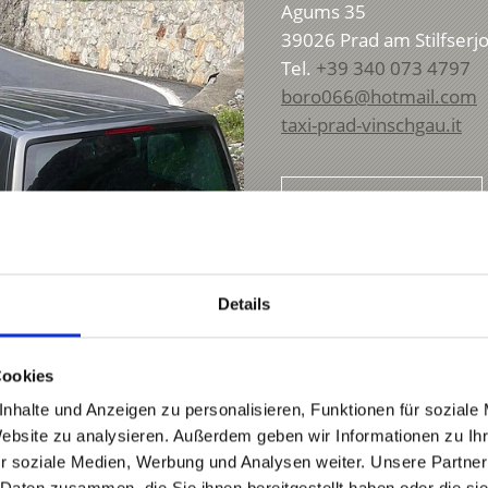
Agums 35
39026
Prad am Stilfserj
rtabel und mit der neuesten Technik ausgestattet, um I
Tel.
+39 340 073 4797
boro066@hotmail.com
taxi-prad-vinschgau.it
orgen wir dafür, dass wir stets zur richtigen Zeit am rich
Mehr erfahren
en schönsten Ausgangspunkten für Ihre Touren.
Details
ohne versteckte Kosten oder unangenehme Überraschungen.
Cookies
.
nhalte und Anzeigen zu personalisieren, Funktionen für soziale
Website zu analysieren. Außerdem geben wir Informationen zu I
r soziale Medien, Werbung und Analysen weiter. Unsere Partner
te Links