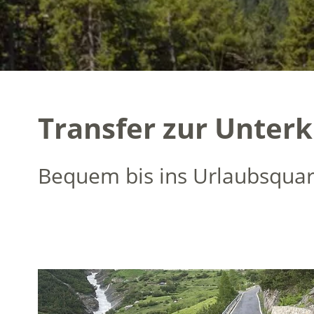
Transfer zur Unterk
Bequem bis ins Urlaubsquarti
Taxi Boro
- M.M.F. Taxi Service Prad am Stilfserjo
Ob für Einheimische oder Besucher
– wir bringe
Als erfahrenes Taxi- und Shuttle-Unternehmen in P
Mobilitätslösungen in der gesamten Region.