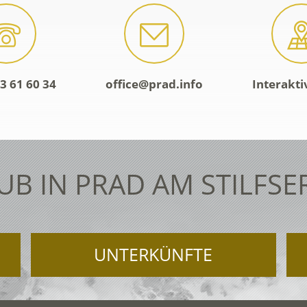
3 61 60 34
office@prad.info
Interakti
UB IN PRAD AM STILFSE
UNTERKÜNFTE