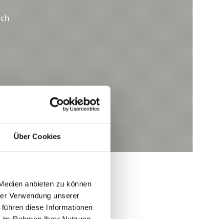
och
hnen eine sichere und angenehme Fahrt zu
tigen Ort sind – ganz nach Ihrem Bedarf, pünktlich
Über Cookies
 Sie wissen immer im Voraus, was Sie erwartet,
 Medien anbieten zu können
hrer Verwendung unserer
 führen diese Informationen