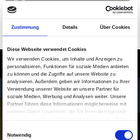
Info
Zustimmung
Details
Über Cookies
geöffnet
Diese Webseite verwendet Cookies
Wir verwenden Cookies, um Inhalte und Anzeigen zu
Winter im Vinschgau in Südtirol
personalisieren, Funktionen für soziale Medien anbieten
erleben
zu können und die Zugriffe auf unsere Website zu
analysieren. Außerdem geben wir Informationen zu Ihrer
Pures Wintervergnügen erwartet Urlauber im
Verwendung unserer Website an unsere Partner für
Vinschgau:
soziale Medien, Werbung und Analysen weiter. Unsere
von einsamen Winterwanderungen und Skitouren bis
Partner führen diese Informationen möglicherweise mit
zu fünf abwechslungsreichen und topmodernen
weiteren Daten zusammen, die Sie ihnen bereitgestellt
Skigebieten für Skifahrer, Snowboarder und Rodler,
haben oder die sie im Rahmen Ihrer Nutzung der Dienste
Langläufer und Biathleten.
gesammelt haben.
Einwilligungsauswahl
Notwendig