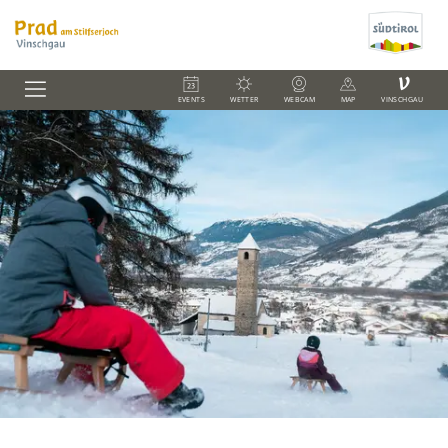
V
EVENTS
WETTER
WEBCAM
MAP
VINSCHGAU