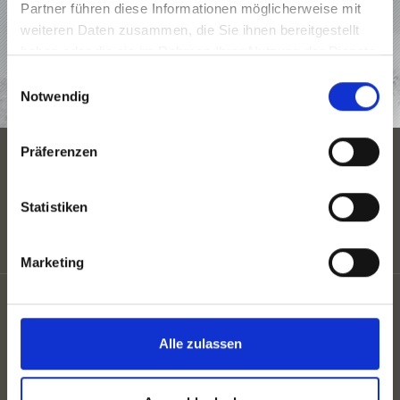
Partner führen diese Informationen möglicherweise mit
weiteren Daten zusammen, die Sie ihnen bereitgestellt
UNTERKÜNFTE
haben oder die sie im Rahmen Ihrer Nutzung der Dienste
gesammelt haben.
Einwilligungsauswahl
JETZT ANFRAGEN
Notwendig
Präferenzen
UNTERKÜNFTE
Statistiken
Marketing
Impressum
Privacy
Sitemap
Alle zulassen
Cookies
UID: IT02807130212