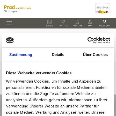
V
EVENTS
WETTER
WEBCAM
MAP
VINSCHGAU
Unterkünfte
Zustimmung
Details
Über Cookies
Diese Webseite verwendet Cookies
Wir verwenden Cookies, um Inhalte und Anzeigen zu
personalisieren, Funktionen für soziale Medien anbieten
+39 0473 61 60 34
office@prad.info
Interaktive Karte
zu können und die Zugriffe auf unsere Website zu
analysieren. Außerdem geben wir Informationen zu Ihrer
URLAUB IN PRAD AM STILFSERJOCH
Verwendung unserer Website an unsere Partner für
soziale Medien, Werbung und Analysen weiter. Unsere
ANGEBOTE