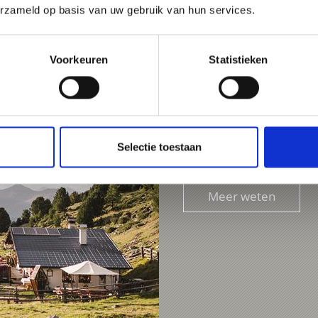
erzameld op basis van uw gebruik van hun services.
Voorkeuren
Statistieken
KÄLBERALM/ MALGA VI
The Kälberalm, located a
true gem in the pictures
Selectie toestaan
Meer weten