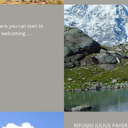
re you can start to
 welcoming ...
RIFUGIO JULIUS PAYER