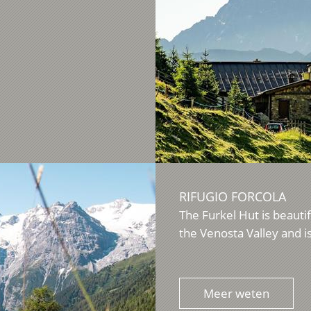
RIFUGIO FORCOLA
The Furkel Hut is beautif
the Venosta Valley and is
Meer weten