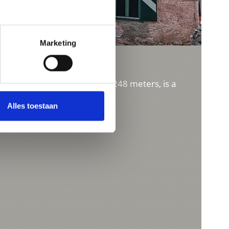
Marketing
TELLI
t an impressive altitude of 2,248 meters, is a
que landscape of Sulden. ...
Alles toestaan