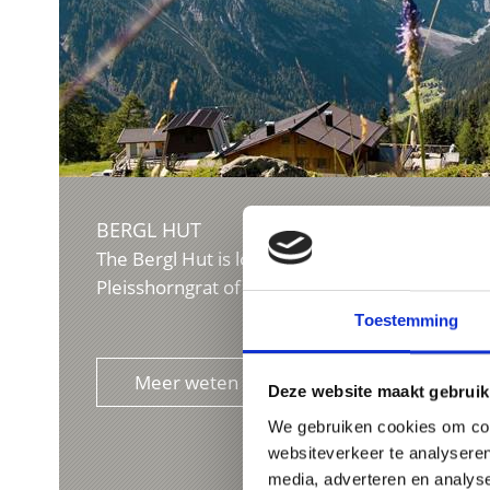
BERGL HUT
The Bergl Hut is located at an altitude of 2,18
Pleisshorngrat of the Ortler, in the heart of the 
Toestemming
Meer weten
Deze website maakt gebruik
We gebruiken cookies om cont
websiteverkeer te analyseren
media, adverteren en analys