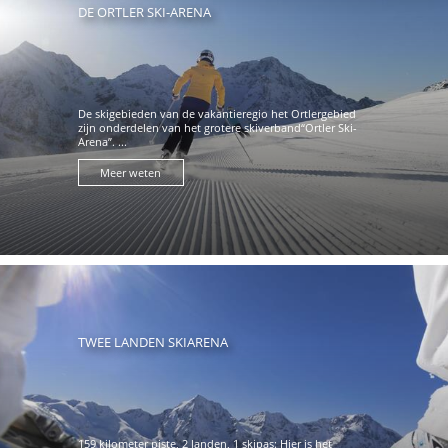
DE ORTLER SKI-ARENA
De skigebieden van de vakantieregio het Ortlergebied
zijn onderdelen van het grotere skiverband“Ortler Ski-
Arena”. ...
Meer weten
TWEE LANDEN SKIARENA
159 kilometer piste, 2 landen, 1 skipas: Hier is het