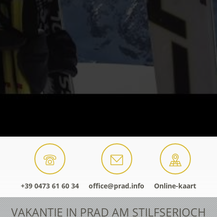
+39 0473 61 60 34
office@prad.info
Online-kaart
VAKANTIE IN PRAD AM STILFSERJOCH