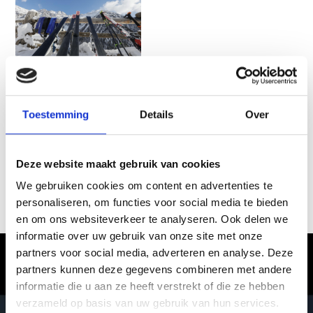
ORARI SKIBUS 2025/26
Toestemming
Details
Over
File size: 621,86 KB
Deze website maakt gebruik van cookies
download »
We gebruiken cookies om content en advertenties te
personaliseren, om functies voor social media te bieden
en om ons websiteverkeer te analyseren. Ook delen we
informatie over uw gebruik van onze site met onze
partners voor social media, adverteren en analyse. Deze
Vinschgau in Zuid-Tirol – waar de
partners kunnen deze gegevens combineren met andere
winter een belevenis wordt
informatie die u aan ze heeft verstrekt of die ze hebben
verzameld op basis van uw gebruik van hun services.