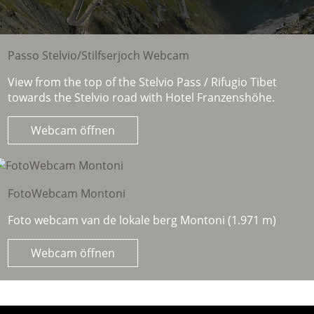
Passo Stelvio/Stilfserjoch Webcam
View from the top of the Stelvio Pass / Rifugio Tibet
towards the Stelvio road with Hotel Franzenshöhe.
Webcam öffnen
FotoWebcam Montoni
Foto webcam van de lokale berg Montoni (1.971 m)
Webcam öffnen