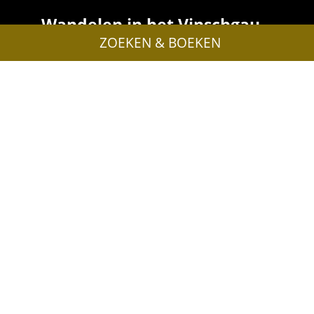
Wandelen in het Vinschgau –
ZOEKEN & BOEKEN
Avontuur en plezier
Van eenvoudige panoramawandelingen tot
hoogalpine bergtochten: het uitgebreide net aan
wandelpaden in het Vinschgau is net zo afwisselend
als de vakantieregio zelf.