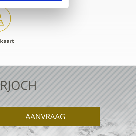
-kaart
ERJOCH
AANVRAAG