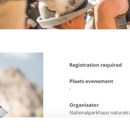
Registration required
Plaats evenement
-
Organisator
Nationalparkhaus naturatr
Trafoi 13/A
Stilfs 39029