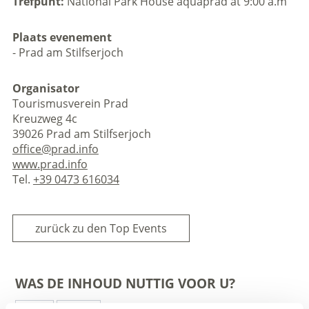
Trefpunt:
National Park House aquaprad at 9:00 a.m
Plaats evenement
- Prad am Stilfserjoch
Organisator
Tourismusverein Prad
Kreuzweg 4c
39026 Prad am Stilfserjoch
office@prad.info
www.prad.info
Tel.
+39 0473 616034
zurück zu den Top Events
WAS DE INHOUD NUTTIG VOOR U?