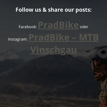
Follow us & share our posts:
PradBike
Facebook:
oder
PradBike – MTB
Instagram:
Vinschgau