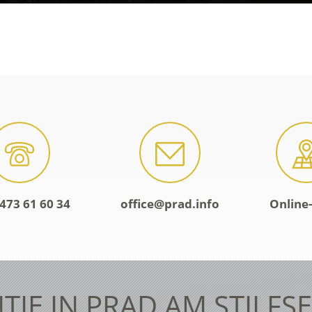
473 61 60 34
office@prad.info
Online
TIE IN PRAD AM STILFS