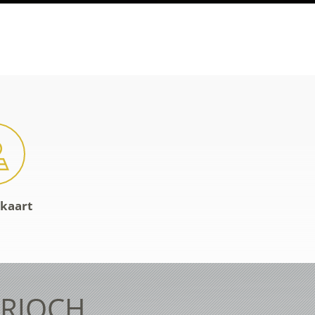
-kaart
ERJOCH