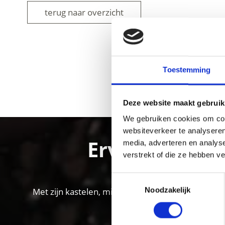
terug naar overzicht
Toestemming
WAS DE INH
Deze website maakt gebruik
We gebruiken cookies om cont
websiteverkeer te analyseren
Ervaar de cul
media, adverteren en analys
verstrekt of die ze hebben v
Toestemmingsselectie
Noodzakelijk
Met zijn kastelen, middeleeuwse klooster- en sta