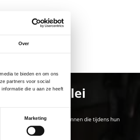
Over
Ja
No
 media te bieden en om ons
ze partners voor social
nschgau vallei
nformatie die u aan ze heeft
Marketing
llei vakantiegebied voor gezinnen die tijdens hun