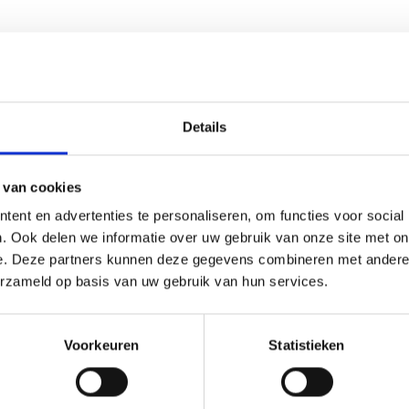
Details
OUD NUTTIG VOOR U?
 van cookies
ent en advertenties te personaliseren, om functies voor social
. Ook delen we informatie over uw gebruik van onze site met on
tuur en gebruiken in Vi
e. Deze partners kunnen deze gegevens combineren met andere i
erzameld op basis van uw gebruik van hun services.
Voorkeuren
Statistieken
dsmuren en levendige tradities is het zonnige Vinschgau va
vakantie plezier en cultuur zoeken.