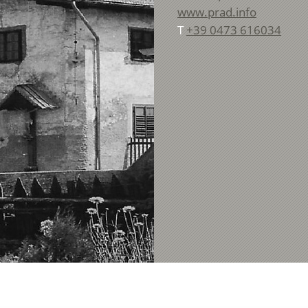
www.prad.info
T
+39 0473 616034