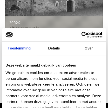
39026
office@prad.info
www.prad.info
T
+39 0473 616034
Toestemming
Details
Over
terug naar overzicht
Deze website maakt gebruik van cookies
We gebruiken cookies om content en advertenties te
personaliseren, om functies voor social media te bieden
en om ons websiteverkeer te analyseren. Ook delen we
WAS DE INHOUD NUTTIG VOOR U?
informatie over uw gebruik van onze site met onze
Ja
No
partners voor social media, adverteren en analyse. Deze
partners kunnen deze gegevens combineren met andere
informatie die u aan ze heeft verstrekt of die ze hebben