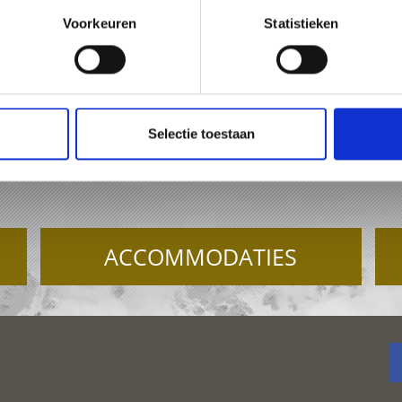
Voorkeuren
Statistieken
473 61 60 34
office@prad.info
Online
Selectie toestaan
TIE IN PRAD AM STILFS
ACCOMMODATIES