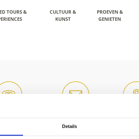
ED TOURS &
CULTUUR &
PROEVEN &
PERIENCES
KUNST
GENIETEN
473 61 60 34
office@prad.info
Online
Details