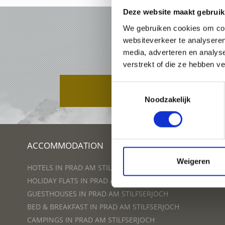
Deze website maakt gebruik
We gebruiken cookies om cont
VAKAN
websiteverkeer te analyseren
media, adverteren en analys
verstrekt of die ze hebben v
PAKKETTEN
Toestemmingsselectie
Noodzakelijk
ACCOMMODATION
Weigeren
HOTELS IN PRAD AM STILFSERJOCH
HOLIDAY FLATS IN PRAD AM STILFSERJOCH
GUESTHOUSES IN PRAD AM STILFSERJOCH
BED & BREAKFAST IN PRAD AM STILFSERJOCH
CAMPINGS IN PRAD AM STILFSERJOCH