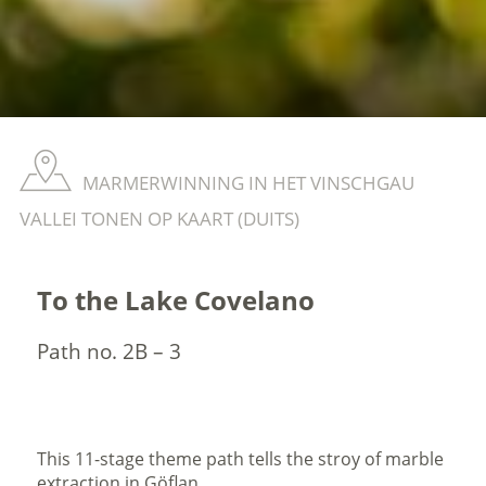
MARMERWINNING IN HET VINSCHGAU
VALLEI TONEN OP KAART (DUITS)
To the Lake Covelano
Path no. 2B – 3
This 11-stage theme path tells the stroy of marble
extraction in Göflan.