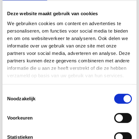
Moeilijkheidsgraad
difficult
Deze website maakt gebruik van cookies
Hoogtemeters bergop
We gebruiken cookies om content en advertenties te
1043 hm
personaliseren, om functies voor social media te bieden
Hoogtemeter bergaf
en om ons websiteverkeer te analyseren. Ook delen we
1043 hm
informatie over uw gebruik van onze site met onze
Hoogtemeter
partners voor social media, adverteren en analyse. Deze
2526 m
partners kunnen deze gegevens combineren met andere
informatie die u aan ze heeft verstrekt of die ze hebben
verzameld op basis van uw gebruik van hun services.
GPX downloaden
Toestemmingsselectie
Noodzakelijk
Voorkeuren
Statistieken