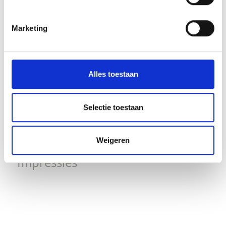
V
Marketing
To the Lake Covelano
Alles toestaan
Kapuzinerstraße 10
39028 Schlanders
Selectie toestaan
info@schlanders-laas.it
Weigeren
Ligging
Impressies