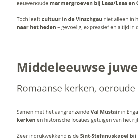
eeuwenoude
marmergroeven bij Laas/Lasa en 
Toch leeft
cultuur in de Vinschgau
niet alleen in 
naar het heden
– gevoelig, expressief en altijd i
Middeleeuwse juweel
Romaanse kerken, oeroude f
Samen met het aangrenzende
Val Müstair
in Eng
kerken
en historische locaties getuigen van het ri
Zeer indrukwekkend is de
Sint-Stefanuskapel bij