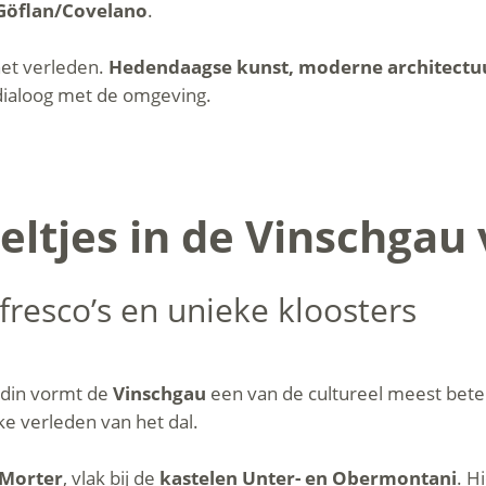
Göflan/Covelano
.
het verleden.
Hedendaagse kunst, moderne architectu
n dialoog met de omgeving.
tjes in de Vinschgau v
resco’s en unieke kloosters
adin vormt de
Vinschgau
een van de cultureel meest beteke
jke verleden van het dal.
 Morter
, vlak bij de
kastelen Unter- en Obermontani
. H