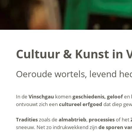
Cultuur & Kunst in V
Oeroude wortels, levend he
In de
Vinschgau
komen
geschiedenis, geloof
en
ontvouwt zich een
cultureel erfgoed
dat diep gew
Tradities
zoals de
almabtrieb
,
processies
of het
sneeuw. Net zo indrukwekkend zijn
de sporen va