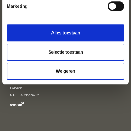
Marketing
SEIZOENEN
PLAN UW VAKANTIE
Alles toestaan
Selectie toestaan
Partner
Sitemap
Weigeren
Privacy
Cookies
Coloron
UID: IT02745550216