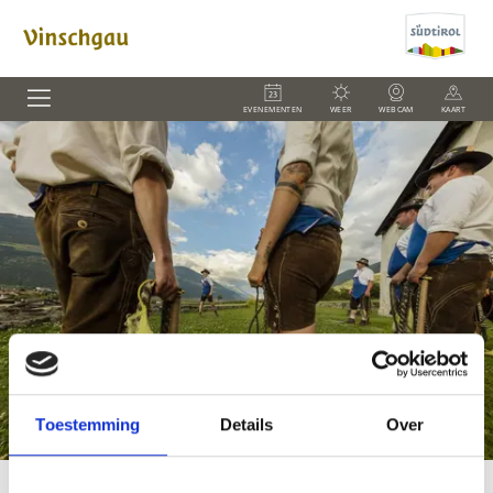
EVENEMENTEN
WEER
WEBCAM
KAART
Toestemming
Details
Over