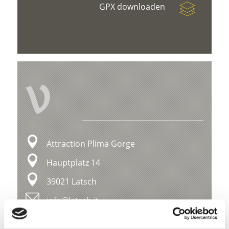
GPX downloaden
V
Attraction Plima Gorge
Hauptplatz 14
39021 Latsch
info@latsch.it