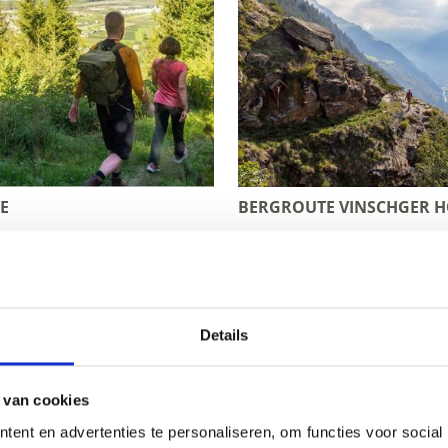
E
BERGROUTE VINSCHGER 
het Vinschgau – Avontu
Details
lpine bergtochten: het uitgebreide net aan wandelpaden 
 van cookies
vakantieregio zelf.
ent en advertenties te personaliseren, om functies voor social