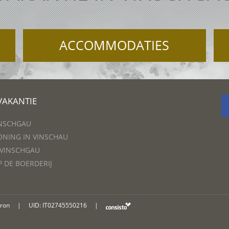
ACCOMMODATIES
VAKANTIE
INSCHGAU
NING IN VINSCHAU
 VINSCHGAU
P DE BOERDERIJ
oron
|
UID: IT02745550216
|