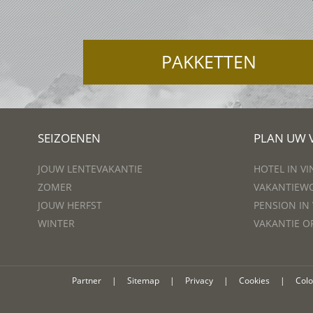
PAKKETTEN
SEIZOENEN
PLAN UW 
JOUW LENTEVAKANTIE
HOTEL IN V
ZOMER
VAKANTIEWO
JOUW HERFST
PENSION IN
WINTER
VAKANTIE O
Partner
|
Sitemap
|
Privacy
|
Cookies
|
Col