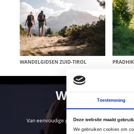
WANDELGIDSEN ZUID-TIROL
PRADHIK
Wandelen in 
Toestemming
Van eenvoudige panoramawandelingen tot hooga
Deze website maakt gebruik
We gebruiken cookies om cont