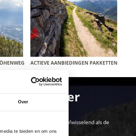
HÖHENWEG
ACTIEVE AANBIEDINGEN PAKKETTEN
ur en plezier
Over
in het Vinschgau is net zo afwisselend als de
 media te bieden en om ons